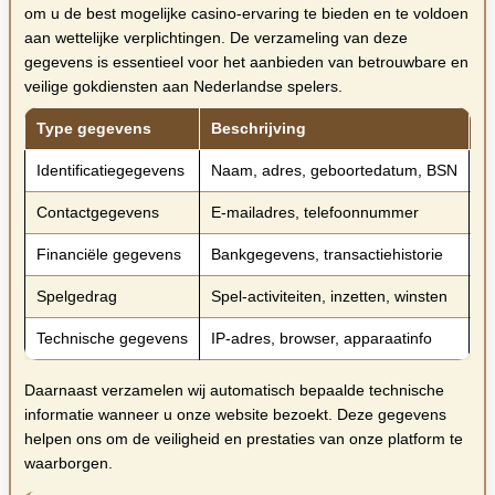
om u de best mogelijke casino-ervaring te bieden en te voldoen
aan wettelijke verplichtingen. De verzameling van deze
gegevens is essentieel voor het aanbieden van betrouwbare en
veilige gokdiensten aan Nederlandse spelers.
Type gegevens
Beschrijving
D
Identificatiegegevens
Naam, adres, geboortedatum, BSN
Ve
Contactgegevens
E-mailadres, telefoonnummer
C
Financiële gegevens
Bankgegevens, transactiehistorie
B
Spelgedrag
Spel-activiteiten, inzetten, winsten
V
Technische gegevens
IP-adres, browser, apparaatinfo
Ve
Daarnaast verzamelen wij automatisch bepaalde technische
informatie wanneer u onze website bezoekt. Deze gegevens
helpen ons om de veiligheid en prestaties van onze platform te
waarborgen.